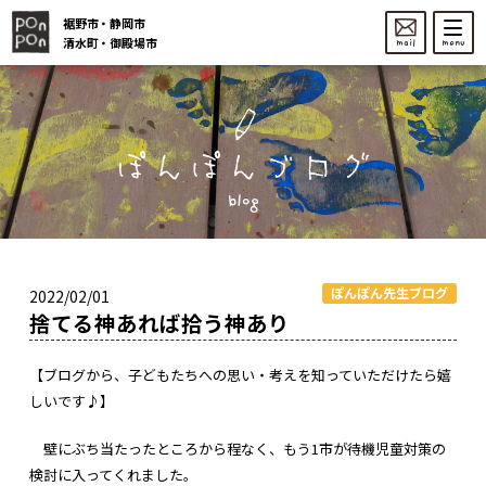
裾野市・静岡市
清水町・御殿場市
mail
menu
blog
ぽんぽん先生ブログ
2022/02/01
捨てる神あれば拾う神あり
【ブログから、子どもたちへの思い・考えを知っていただけたら嬉
しいです♪】
壁にぶち当たったところから程なく、もう1市が待機児童対策の
検討に入ってくれました。