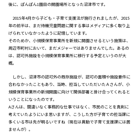
後に、ぽんぽん1園目の開園場所となった沼津市です。
2015年4月から子ども・子育て支援法が施行されましたが、2015
年の前半は、まだ待機児童問題に関する事はメディアに多く取り上
げられていなかったように記憶しています。
そのためか、小規模保育事業所を新規に開園させるという施策は、
周辺市町村において、まだメジャーではありませんでした。あるの
は、認可外施設を小規模保育事業所に移行する予定というのが大
概。
しかし、沼津市の認可外の既存施設が、認可の面積や施設要件に
合わなかったこともあり、当時、担当していただいたＡさんが、小
規模保育事業所の新規開園に向けて関係部署と掛け合ってくれると
いうことになったのです。
Aさんは、間違いなく事務的な仕事ではなく、市民のことを真剣に
考えていたようにいま思いますが、こうした方が子育ての担当課に
多くいる市は先が明るいですね（現在は異動で子育て支援課には居
ませんが）。