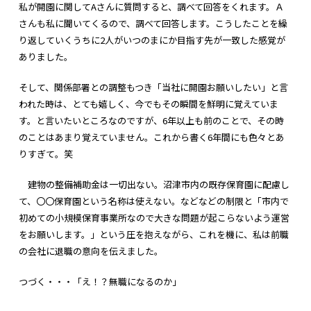
私が開園に関してAさんに質問すると、調べて回答をくれます。Ａ
さんも私に聞いてくるので、調べて回答します。こうしたことを繰
り返していくうちに2人がいつのまにか目指す先が一致した感覚が
ありました。
そして、関係部署との調整もつき「当社に開園お願いしたい」と言
われた時は、とても嬉しく、今でもその瞬間を鮮明に覚えていま
す。と言いたいところなのですが、6年以上も前のことで、その時
のことはあまり覚えていません。これから書く6年間にも色々とあ
りすぎて。笑
建物の整備補助金は一切出ない。沼津市内の既存保育園に配慮し
て、〇〇保育園という名称は使えない。などなどの制限と「市内で
初めての小規模保育事業所なので大きな問題が起こらないよう運営
をお願いします。」という圧を抱えながら、これを機に、私は前職
の会社に退職の意向を伝えました。
つづく・・・「え！？無職になるのか」