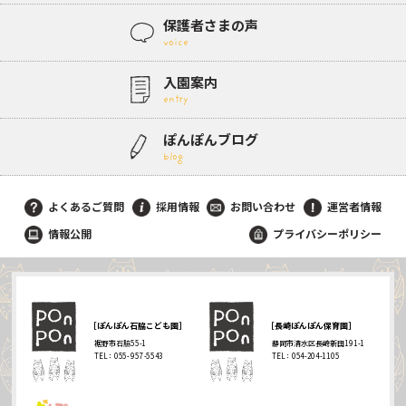
保護者さまの声
voice
入園案内
entry
ぽんぽんブログ
blog
よくあるご質問
採用情報
お問い合わせ
運営者情報
情報公開
プライバシーポリシー
［ぽんぽん石脇こども園］
［長崎ぽんぽん保育園］
裾野市石脇55-1
静岡市清水区長崎新田191-1
TEL：055- 957-5543
TEL：054-204-1105