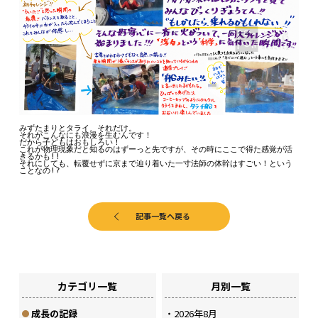
みずたまりとタライ、それだけ。

それがこんなにも浪漫を生むんです！

だから子どもはおもしろい！

これが物理現象だと知るのはずーっと先ですが、その時にここで得た感覚が活
きるかも!!

それにしても、転覆せずに京まで辿り着いた一寸法師の体幹はすごい！という
ことなの!?
記事一覧へ戻る
カテゴリ一覧
月別一覧
成長の記録
2026年8月