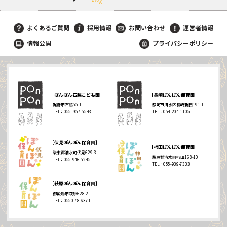
blog
よくあるご質問
採用情報
お問い合わせ
運営者情報
情報公開
プライバシーポリシー
［ぽんぽん石脇こども園］
［長崎ぽんぽん保育園］
裾野市石脇55-1
静岡市清水区長崎新田191-1
TEL：055- 957-5543
TEL：054-204-1105
［伏見ぽんぽん保育園］
［柿田ぽんぽん保育園］
駿東郡清水町伏見629-3
駿東郡清水町柿田168-10
TEL：055-946-5245
TEL：055-939-7333
［萩原ぽんぽん保育園］
御殿場市萩原628-2
TEL：0550-78-6371